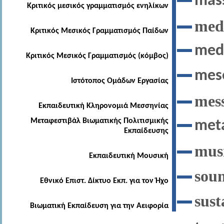
mas
Κριτικός μεσικός γραμματισμός ενηλίκων
med
Κριτικός Μεσικός Γραμματισμός Παίδων
med
Κριτικός Μεσικός Γραμματισμός (κόμβος)
mes
Ιστότοπος Ομάδων Εργασίας
mess
Εκπαιδευτική Κληρονομιά Μεσσηνίας
Μεταφεστιβάλ Βιωματικής Πολιτισμικής
meta
Εκπαίδευσης
mus
Εκπαιδευτική Μουσική
sou
Εθνικό Επιστ. Δίκτυο Εκπ. για τον Ήχο
sust
Βιωματική Εκπαίδευση για την Αειφορία