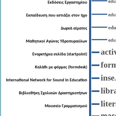
edu
Εκδόσεις Εργαστηρίου
edu
Εκπαίδευση που εστιάζει στον ήχο
edu
Δωρεά αίματος
edu
Μαθητικοί Αγώνες Υδροπυραύλων
acti
Εναρκτήρια σελίδα (startpoint)
for
Καλάθι με φόρμες (formdesk)
inse
International Network for Sound in Education
libr
Βιβλιοθήκη Σχολικών Δραστηριοτήτων
lite
Μουσείο Γραμματισμού