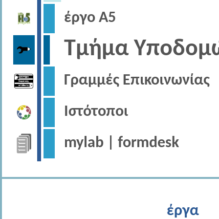
έργο Α5
Τμήμα Υποδομ
Γραμμές Επικοινωνίας
Ιστότοποι
mylab | formdesk
έργα