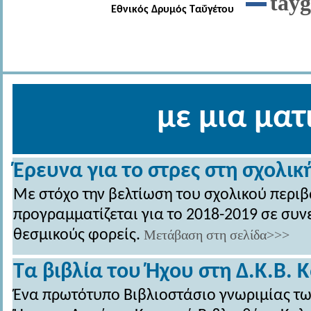
tayg
Εθνικός Δρυμός Ταΰγέτου
με μια ματι
Έρευνα για το στρες στη σχολικ
Με στόχο την βελτίωση του σχολικού περι
προγραμματίζεται για το 2018-2019 σε συν
θεσμικούς φορείς.
Μετάβαση στη σελίδα>>>
Τα βιβλία του Ήχου στη Δ.Κ.Β.
Ένα πρωτότυπο Βιβλιοστάσιο γνωριμίας τω