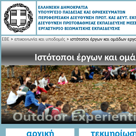
EBE
>
επικοινωνία και υποδομές
>
ιστότοποι έργων και ομάδων εργ
Ιστότοποι έργων και ομ
αρχική
τ
τεκμηρίωσ