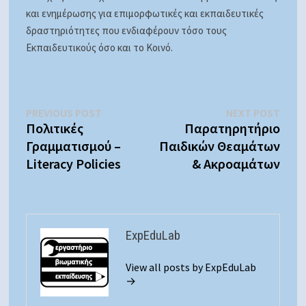
και ενημέρωσης για επιμορφωτικές και εκπαιδευτικές
δραστηριότητες που ενδιαφέρουν τόσο τους
Εκπαιδευτικούς όσο και το Κοινό.
Πλοήγηση
Previous
Next
PREVIOUS POST
NEXT POST
post:
post:
Πολιτικές
Παρατηρητήριο
άρθρων
Γραμματισμού –
Παιδικών Θεαμάτων
Literacy Policies
& Ακροαμάτων
ExpEduLab
View all posts by ExpEduLab
→